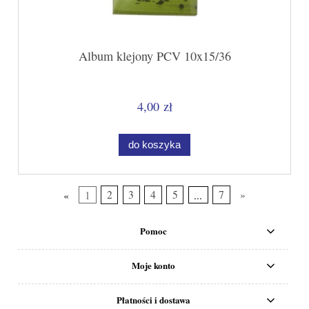
Album klejony PCV 10x15/36
4,00 zł
do koszyka
«
1
2
3
4
5
...
7
»
Pomoc
Moje konto
Płatności i dostawa